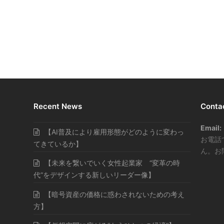
Recent News
Conta
Email:
【AI普及により雇用形態がどのように変わっ
お電話
てきているか】
ん。お
【未来を繋いでいく女性起業家 “変革の時
代”をデザインする新しいリーダー像】
【暗号資産の価格に惑わされないための考え
方】