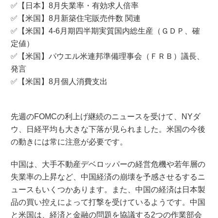
✅【日本】8月失業率・有効求人倍率
✅【米国】8月新築住宅販売件数 関連
✅【米国】4-6月期四半期実質国内総生産（ＧＤＰ、確
定値）
✅【米国】パウエル米連邦準備理事会（ＦＲＢ）議長、
発言
✅【米国】8月個人消費支出
先週のFOMCの利上げ継続のニュースを受けて、NYダ
ウ、日経平均も大きな下落が見られました。米国の今後
の動きには常に注意が必要です。
中国は、大手不動産デベロッパーの経営危機や若年層の
失業率の上昇など、中国経済の崩壊を予感させるするニ
ュースもいくつかあります。また、中国の経済は日本製
品の買い控えによって打撃を受けているようです。中国
と米国は、経済と金融の問題を協議する2つの作業部会