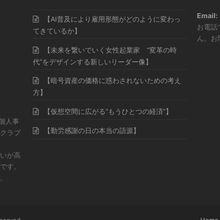
Email:
【AI普及により雇用形態がどのように変わっ
お電話
てきているか】
ん。お
【未来を繋いでいく女性起業家 “変革の時
代”をデザインする新しいリーダー像】
【暗号資産の価格に惑わされないための考え
方】
【仮想空間に広がる“もうひとつの経済”】
・個人事
【勤労感謝の日の本当の語源】
クラブ
いが高
です。
。
eserved
Home