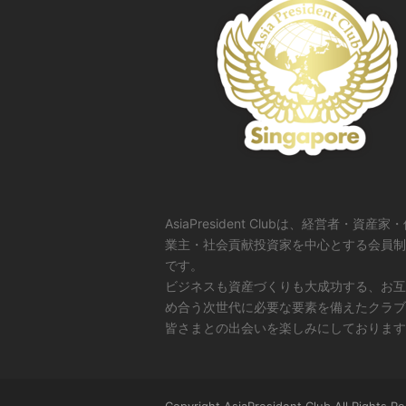
AsiaPresident Clubは、経営者・資産家
業主・社会貢献投資家を中心とする会員制
です。
ビジネスも資産づくりも大成功する、お互
め合う次世代に必要な要素を備えたクラブ
皆さまとの出会いを楽しみにしております
Copyright AsiaPresident Club All Rights R