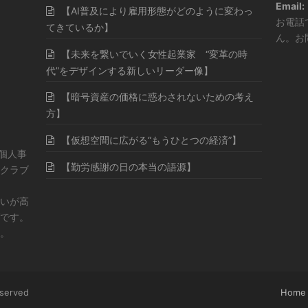
Email:
【AI普及により雇用形態がどのように変わっ
お電話
てきているか】
ん。お
【未来を繋いでいく女性起業家 “変革の時
代”をデザインする新しいリーダー像】
【暗号資産の価格に惑わされないための考え
方】
【仮想空間に広がる“もうひとつの経済”】
・個人事
【勤労感謝の日の本当の語源】
クラブ
いが高
です。
。
eserved
Home