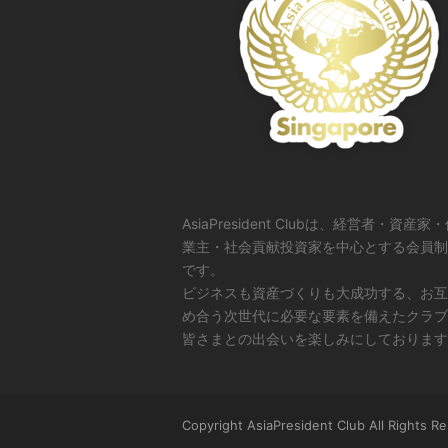
AsiaPresident Clubは、経営者・資産家
業主・社会貢献投資家を中心とする会員制
です。
ビジネスも資産づくりも大成功する、お互
め合う次世代に必要な要素を備えたクラブ
皆さまとの出会いを楽しみにしております
Copyright AsiaPresident Club All Rights R