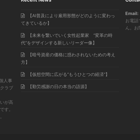
Email:
【AI普及により雇用形態がどのように変わっ
お電話
てきているか】
ん。お
【未来を繋いでいく女性起業家 “変革の時
代”をデザインする新しいリーダー像】
【暗号資産の価格に惑わされないための考え
方】
【仮想空間に広がる“もうひとつの経済”】
・個人事
【勤労感謝の日の本当の語源】
クラブ
いが高
です。
。