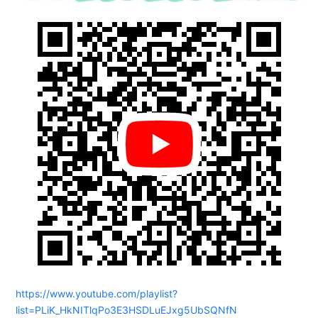
https://www.youtube.com/playlist?
list=PLiK_HkNITlqPo3E3HSDLuEJxg5UbSQNfN