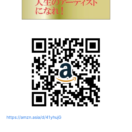
https://amzn.asia/d/41yhujG