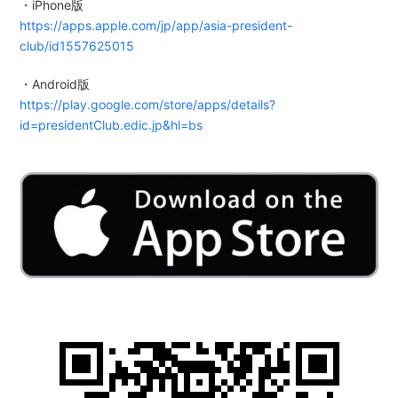
・iPhone版
https://apps.apple.com/jp/app/asia-president-
club/id1557625015
・Android版
https://play.google.com/store/apps/details?
id=presidentClub.edic.jp&hl=bs