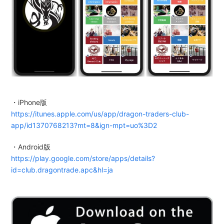
・iPhone版
https://itunes.apple.com/us/app/dragon-traders-club-
app/id1370768213?mt=8&ign-mpt=uo%3D2
・Android版
https://play.google.com/store/apps/details?
id=club.dragontrade.apc&hl=ja