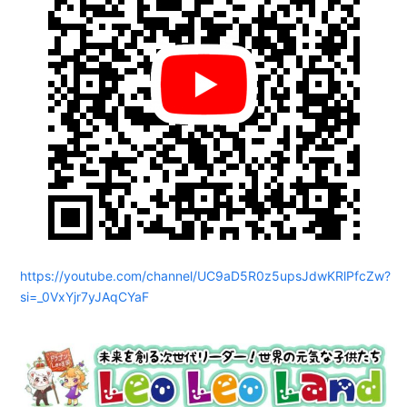
https://youtube.com/channel/UC9aD5R0z5upsJdwKRlPfcZw?
si=_0VxYjr7yJAqCYaF