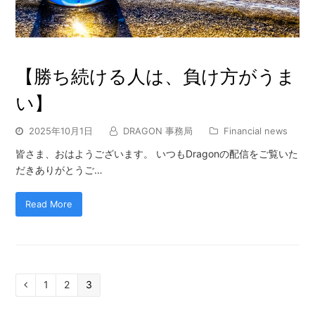
【勝ち続ける人は、負け方がうま
い】
2025年10月1日
DRAGON 事務局
Financial news
皆さま、おはようございます。 いつもDragonの配信をご覧いた
だきありがとうご…
Read More
Page
1
Page
2
Page
3
Previous