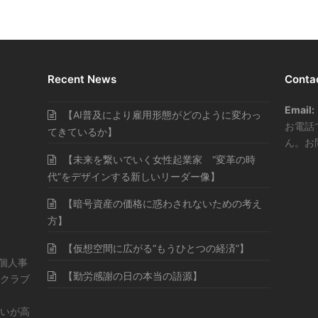
Recent News
Conta
Email:
【AI普及により雇用形態がどのように変わっ
お電話
てきているか】
ん。お
【未来を繋いでいく女性起業家 “変革の時
代”をデザインする新しいリーダー像】
【暗号資産の価格に惑わされないための考え
方】
【仮想空間に広がる“もうひとつの経済”】
・個人事
【勤労感謝の日の本当の語源】
クラブ
いが高