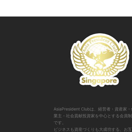
AsiaPresident Clubは、経営者・資産家
業主・社会貢献投資家を中心とする会員制
です。
ビジネスも資産づくりも大成功する、お互